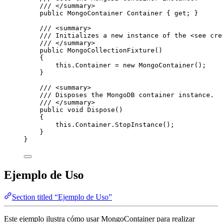
/// 
</
summary
>
public
 MongoContainer Container { 
get
; }
/// 
<
summary
>
/// Initializes a new instance of the 
<
see
cre
/// 
</
summary
>
public
MongoCollectionFixture
()
{
this
.
Container
=
new
 MongoContainer();
}
/// 
<
summary
>
/// Disposes the MongoDB container instance.
/// 
</
summary
>
public
void
Dispose
()
{
this
.
Container
.
StopInstance
();
}
}
Ejemplo de Uso
Section titled “Ejemplo de Uso”
Este ejemplo ilustra cómo usar MongoContainer para realizar