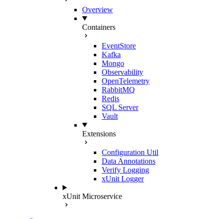
Overview
Containers
EventStore
Kafka
Mongo
Observability
OpenTelemetry
RabbitMQ
Redis
SQL Server
Vault
Extensions
Configuration Util
Data Annotations
Verify Logging
xUnit Logger
xUnit Microservice