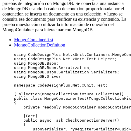
pruebas de integración con MongoDB. Se conecta a una instancia
de MongoDB usando la cadena de conexión proporcionada por el
contenedor, se inserta un documento en una colección, y luego se
consulta ese documento para verificar su existencia y contenido. La
prueba muestra cómo utilizar la información de conexión del
MongoContainer para interactuar con MongoDB.
MongoContainerTest
MongoCollectionDefinition
using
CodeDesignPlus
.
Net
.
xUnit
.
Containers
.
MongoCon
using
CodeDesignPlus
.
Net
.
xUnit
.
Test
.
Helpers
;
using
MongoDB
.
Bson
;
using
MongoDB
.
Bson
.
Serialization
;
using
MongoDB
.
Bson
.
Serialization
.
Serializers
;
using
MongoDB
.
Driver
;
namespace
CodeDesignPlus
.
Net
.
xUnit
.
Test
;
[Collection(
MongoCollectionFixture
.
Collection
)]
public
class
MongoContainerTest
(MongoCollectionFix
{
private
readonly
 MongoContainer mongoContainer
[Fact]
public
async
 Task 
CheckConnectionServer
()
{
BsonSerializer
.
TryRegisterSerializer
<Guid>