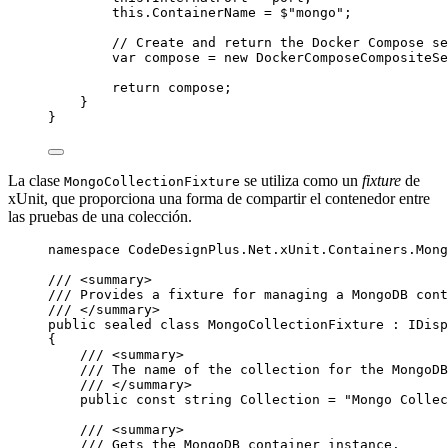
this
.
ContainerName
=
$"
mongo
"
;
// Create and return the Docker Compose se
var
 compose 
=
new
 DockerComposeCompositeSe
return
 compose;
}
}
La clase
se utiliza como un
fixture
de
MongoCollectionFixture
xUnit, que proporciona una forma de compartir el contenedor entre
las pruebas de una colección.
namespace
CodeDesignPlus
.
Net
.
xUnit
.
Containers
.
Mong
/// 
<
summary
>
/// Provides a fixture for managing a MongoDB cont
/// 
</
summary
>
public
sealed
class
MongoCollectionFixture
 : IDisp
{
/// 
<
summary
>
/// The name of the collection for the MongoDB
/// 
</
summary
>
public
const
string
 Collection 
=
"
Mongo Collec
/// 
<
summary
>
/// Gets the MongoDB container instance.