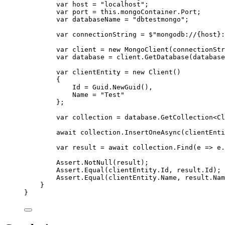
var
 host 
=
"
localhost
"
;
var
 port 
=
this
.
mongoContainer
.
Port
;
var
 databaseName 
=
"
dbtestmongo
"
;
var
 connectionString 
=
$"
mongodb://{
host
}:
var
 client 
=
new
 MongoClient(connectionStr
var
 database 
=
client
.
GetDatabase
(database
var
 clientEntity 
=
new
 Client()
{
Id 
=
Guid
.
NewGuid
(),
Name 
=
"
Test
"
};
var
 collection 
=
database
.
GetCollection
<Cl
await
collection
.
InsertOneAsync
(clientEnti
var
 result 
=
await
collection
.
Find
(e 
=>
e
.
Assert
.
NotNull
(result);
Assert
.
Equal
(
clientEntity
.
Id
, 
result
.
Id
);
Assert
.
Equal
(
clientEntity
.
Name
, 
result
.
Nam
}
}