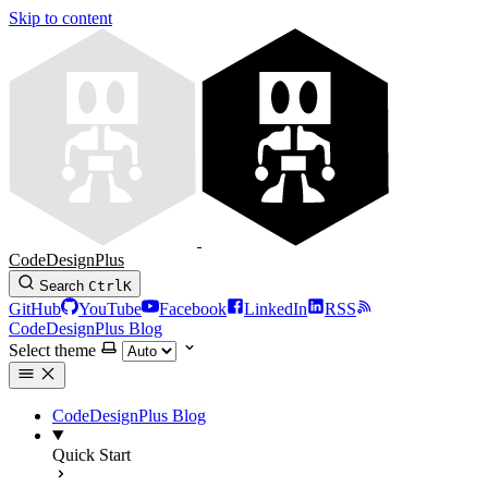
Skip to content
CodeDesignPlus
Search
Ctrl
K
GitHub
YouTube
Facebook
LinkedIn
RSS
CodeDesignPlus Blog
Select theme
CodeDesignPlus Blog
Quick Start