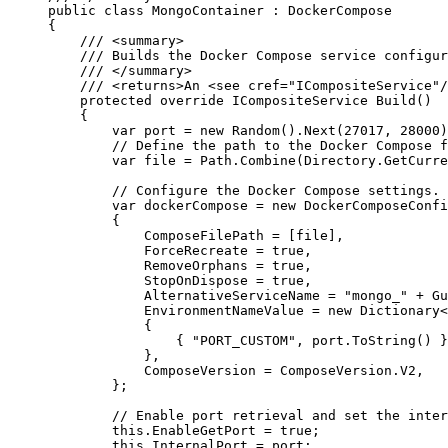
public
class
MongoContainer
 : DockerCompose
{
/// 
<
summary
>
/// Builds the Docker Compose service configur
/// 
</
summary
>
/// 
<
returns
>
An 
<
see
cref
=
"
ICompositeService
"
/
protected
override
 ICompositeService 
Build
()
{
var
 port 
=
new
 Random()
.
Next
(
27017
, 
28000
)
// Define the path to the Docker Compose f
var
 file 
=
Path
.
Combine
(
Directory
.
GetCurre
// Configure the Docker Compose settings.
var
 dockerCompose 
=
new
 DockerComposeConfi
{
ComposeFilePath 
=
 [file],
ForceRecreate 
=
true
,
RemoveOrphans 
=
true
,
StopOnDispose 
=
true
,
AlternativeServiceName 
=
"
mongo_
"
+
Gu
EnvironmentNameValue 
=
new
 Dictionary<
{
{ 
"
PORT_CUSTOM
"
, 
port
.
ToString
() }
},
ComposeVersion 
=
ComposeVersion
.
V2
,
};
// Enable port retrieval and set the inter
this
.
EnableGetPort
=
true
;
this
.
InternalPort
=
 port;