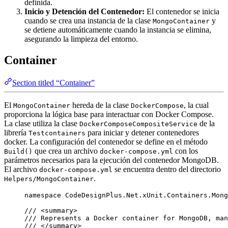
definida.
Inicio y Detención del Contenedor:
El contenedor se inicia
cuando se crea una instancia de la clase
y
MongoContainer
se detiene automáticamente cuando la instancia se elimina,
asegurando la limpieza del entorno.
Container
Section titled “Container”
El
hereda de la clase
, la cual
MongoContainer
DockerCompose
proporciona la lógica base para interactuar con Docker Compose.
La clase utiliza la clase
de la
DockerComposeCompositeService
librería
para iniciar y detener contenedores
Testcontainers
docker. La configuración del contenedor se define en el método
que crea un archivo
con los
Build()
docker-compose.yml
parámetros necesarios para la ejecución del contenedor MongoDB.
El archivo
se encuentra dentro del directorio
docker-compose.yml
.
Helpers/MongoContainer
namespace
CodeDesignPlus
.
Net
.
xUnit
.
Containers
.
Mong
/// 
<
summary
>
/// Represents a Docker container for MongoDB, man
/// 
</
summary
>