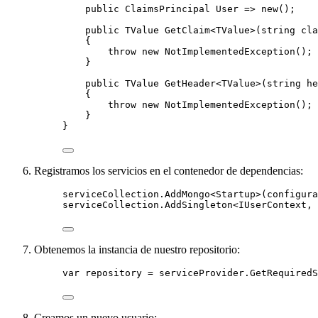
public
 ClaimsPrincipal User 
=>
new
();
public
 TValue 
GetClaim
<TValue>(
string
 cla
{
throw
new
 NotImplementedException();
}
public
 TValue 
GetHeader
<TValue>(
string
 he
{
throw
new
 NotImplementedException();
}
}
Registramos los servicios en el contenedor de dependencias:
serviceCollection
.
AddMongo
<Startup>(configura
serviceCollection
.
AddSingleton
<IUserContext, 
Obtenemos la instancia de nuestro repositorio:
var
 repository 
=
serviceProvider
.
GetRequiredS
Creamos un nuevo usuario: