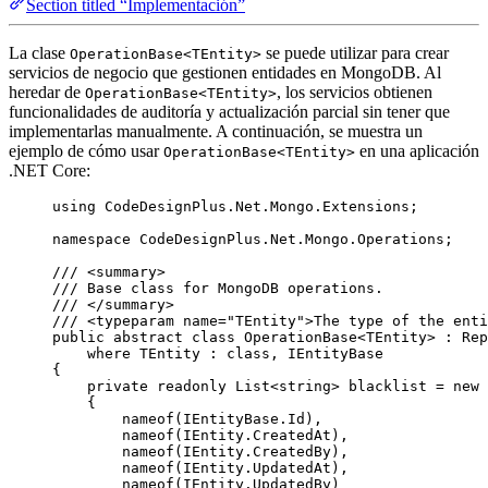
Section titled “Implementación”
La clase
se puede utilizar para crear
OperationBase<TEntity>
servicios de negocio que gestionen entidades en MongoDB. Al
heredar de
, los servicios obtienen
OperationBase<TEntity>
funcionalidades de auditoría y actualización parcial sin tener que
implementarlas manualmente. A continuación, se muestra un
ejemplo de cómo usar
en una aplicación
OperationBase<TEntity>
.NET Core:
using
CodeDesignPlus
.
Net
.
Mongo
.
Extensions
;
namespace
CodeDesignPlus
.
Net
.
Mongo
.
Operations
;
/// 
<
summary
>
/// Base class for MongoDB operations.
/// 
</
summary
>
/// 
<
typeparam
name
=
"
TEntity
"
>
The type of the enti
public
abstract
class
OperationBase
<TEntity> : Rep
where
 TEntity : 
class
, IEntityBase
{
private
readonly
 List<
string
> blacklist 
=
new
 
{
nameof
(
IEntityBase
.
Id
),
nameof
(
IEntity
.
CreatedAt
),
nameof
(
IEntity
.
CreatedBy
),
nameof
(
IEntity
.
UpdatedAt
),
nameof
(
IEntity
.
UpdatedBy
)