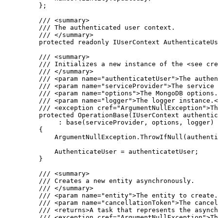
};
/// 
<
summary
>
/// The authenticated user context.
/// 
</
summary
>
protected
readonly
 IUserContext AuthenticateUs
/// 
<
summary
>
/// Initializes a new instance of the 
<
see
cre
/// 
</
summary
>
/// 
<
param
name
=
"
authenticatetUser
"
>
The authen
/// 
<
param
name
=
"
serviceProvider
"
>
The service 
/// 
<
param
name
=
"
options
"
>
The MongoDB options.
/// 
<
param
name
=
"
logger
"
>
The logger instance.
<
/// 
<
exception
cref
=
"
ArgumentNullException
"
>
Th
protected
OperationBase
(IUserContext authentic
: 
base
(serviceProvider, options, logger)
{
ArgumentNullException
.
ThrowIfNull
(authenti
AuthenticateUser 
=
 authenticatetUser;
}
/// 
<
summary
>
/// Creates a new entity asynchronously.
/// 
</
summary
>
/// 
<
param
name
=
"
entity
"
>
The entity to create.
/// 
<
param
name
=
"
cancellationToken
"
>
The cancel
/// 
<
returns
>
A task that represents the asynch
/// 
<
exception
cref
=
"
ArgumentNullException
"
>
Th