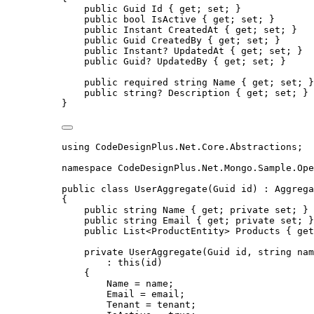
public
 Guid Id { 
get
; 
set
; }
public
bool
 IsActive { 
get
; 
set
; }
public
 Instant CreatedAt { 
get
; 
set
; }
public
 Guid CreatedBy { 
get
; 
set
; }
public
 Instant? UpdatedAt { 
get
; 
set
; }
public
 Guid? UpdatedBy { 
get
; 
set
; }
public
required
string
 Name { 
get
; 
set
; }
public
string
? Description { 
get
; 
set
; }
}
using
CodeDesignPlus
.
Net
.
Core
.
Abstractions
;
namespace
CodeDesignPlus
.
Net
.
Mongo
.
Sample
.
Ope
public
class
UserAggregate
(Guid id) : Aggrega
{
public
string
 Name { 
get
; 
private
set
; } 
public
string
 Email { 
get
; 
private
set
; }
public
 List<ProductEntity> Products { 
get
private
UserAggregate
(Guid id, 
string
 nam
: 
this
(id)
{
Name 
=
 name;
Email 
=
 email;
Tenant 
=
 tenant;