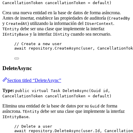
CancellationToken cancellationToken = default)
Crea una nueva entidad en la base de datos de forma asíncrona.
Antes de insertar, establece las propiedades de auditoría (
CreatedBy
y
) utilizando la información del
.
CreatedAt
IUserContext
debe ser una clase que implemente la interfaz
TEntity
y la interfaz
cuando sea necesario.
IEntityBase
IEntity
// Create a new user
await
repository
.
CreateAsync
(user, 
CancellationTok
DeleteAsync
Section titled “DeleteAsync”
Type:
public virtual Task DeleteAsync(Guid id,
CancellationToken cancellationToken = default)
Elimina una entidad de la base de datos por su
de forma
Guid
asíncrona.
debe ser una clase que implemente la interfaz
TEntity
.
IEntityBase
// Delete a user
await
repository
.
DeleteAsync
(
user
.
Id
, 
Cancellation