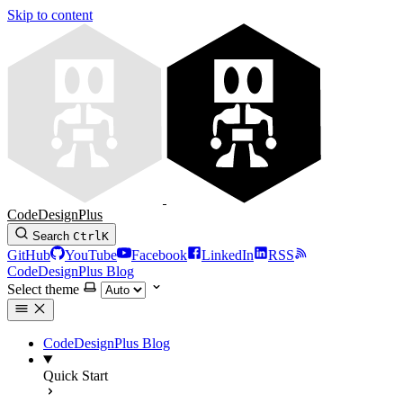
Skip to content
CodeDesignPlus
Search
Ctrl
K
GitHub
YouTube
Facebook
LinkedIn
RSS
CodeDesignPlus Blog
Select theme
CodeDesignPlus Blog
Quick Start