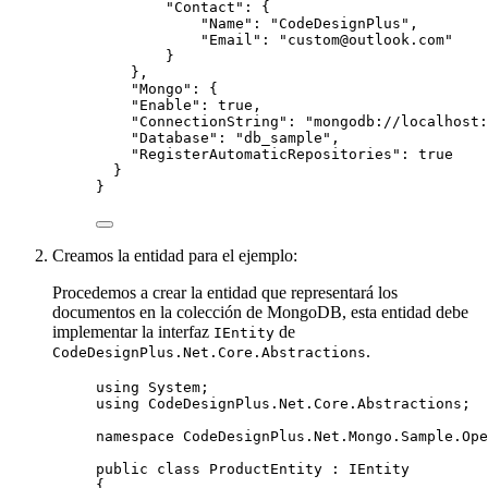
"Contact"
: {
"Name"
: 
"
CodeDesignPlus
"
,
"Email"
: 
"
custom@outlook.com
"
}
},
"Mongo"
: {
"Enable"
: 
true
,
"ConnectionString"
: 
"
mongodb://localhost:
"Database"
: 
"
db_sample
"
,
"RegisterAutomaticRepositories"
: 
true
}
}
Creamos la entidad para el ejemplo:
Procedemos a crear la entidad que representará los
documentos en la colección de MongoDB, esta entidad debe
implementar la interfaz
de
IEntity
.
CodeDesignPlus.Net.Core.Abstractions
using
System
;
using
CodeDesignPlus
.
Net
.
Core
.
Abstractions
;
namespace
CodeDesignPlus
.
Net
.
Mongo
.
Sample
.
Ope
public
class
ProductEntity
 : IEntity
{