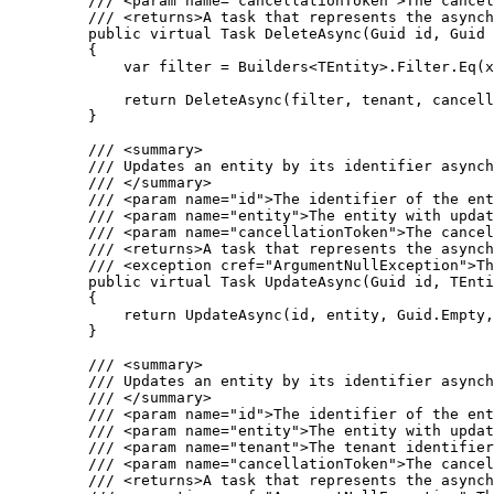
/// 
<
param
name
=
"
cancellationToken
"
>
The cancel
/// 
<
returns
>
A task that represents the asynch
public
virtual
 Task 
DeleteAsync
(Guid id, Guid 
{
var
 filter 
=
Builders
<TEntity>
.
Filter
.
Eq
(x
return
DeleteAsync
(filter, tenant, cancell
}
/// 
<
summary
>
/// Updates an entity by its identifier asynch
/// 
</
summary
>
/// 
<
param
name
=
"
id
"
>
The identifier of the ent
/// 
<
param
name
=
"
entity
"
>
The entity with updat
/// 
<
param
name
=
"
cancellationToken
"
>
The cancel
/// 
<
returns
>
A task that represents the asynch
/// 
<
exception
cref
=
"
ArgumentNullException
"
>
Th
public
virtual
 Task 
UpdateAsync
(Guid id, TEnti
{
return
UpdateAsync
(id, entity, 
Guid
.
Empty
,
}
/// 
<
summary
>
/// Updates an entity by its identifier asynch
/// 
</
summary
>
/// 
<
param
name
=
"
id
"
>
The identifier of the ent
/// 
<
param
name
=
"
entity
"
>
The entity with updat
/// 
<
param
name
=
"
tenant
"
>
The tenant identifier
/// 
<
param
name
=
"
cancellationToken
"
>
The cancel
/// 
<
returns
>
A task that represents the asynch