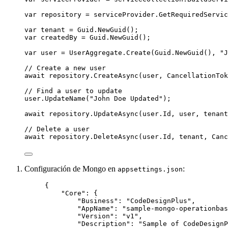
var
 repository 
=
serviceProvider
.
GetRequiredServic
var
 tenant 
=
Guid
.
NewGuid
();
var
 createdBy 
=
Guid
.
NewGuid
();
var
 user 
=
UserAggregate
.
Create
(
Guid
.
NewGuid
(), 
"
J
// Create a new user
await
repository
.
CreateAsync
(user, 
CancellationTok
// Find a user to update
user
.
UpdateName
(
"
John Doe Updated
"
);
await
repository
.
UpdateAsync
(
user
.
Id
, user, tenant
// Delete a user
await
repository
.
DeleteAsync
(
user
.
Id
, tenant, 
Canc
Configuración de Mongo en
:
appsettings.json
{
"Core"
: {
"Business"
: 
"
CodeDesignPlus
"
,
"AppName"
: 
"
sample-mongo-operationbas
"Version"
: 
"
v1
"
,
"Description"
: 
"
Sample of CodeDesignP