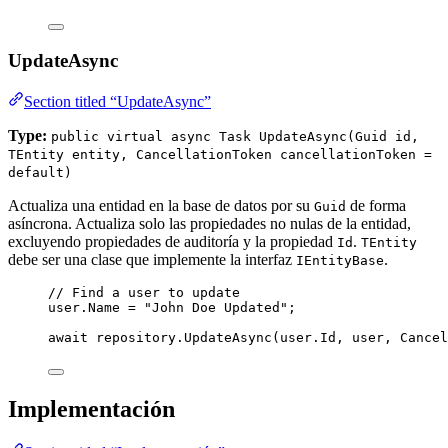
UpdateAsync
Section titled “UpdateAsync”
Type:
public virtual async Task UpdateAsync(Guid id,
TEntity entity, CancellationToken cancellationToken =
default)
Actualiza una entidad en la base de datos por su
de forma
Guid
asíncrona. Actualiza solo las propiedades no nulas de la entidad,
excluyendo propiedades de auditoría y la propiedad
.
Id
TEntity
debe ser una clase que implemente la interfaz
.
IEntityBase
// Find a user to update
user
.
Name
=
"
John Doe Updated
"
;
await
repository
.
UpdateAsync
(
user
.
Id
, user, 
Cancel
Implementación