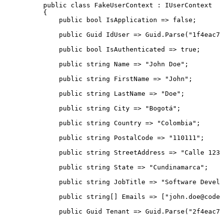
public
class
FakeUserContext
 : IUserContext
{
public
bool
 IsApplication 
=>
false
;
public
 Guid IdUser 
=>
Guid
.
Parse
(
"
1f4eac7
public
bool
 IsAuthenticated 
=>
true
;
public
string
 Name 
=>
"
John Doe
"
;
public
string
 FirstName 
=>
"
John
"
;
public
string
 LastName 
=>
"
Doe
"
;
public
string
 City 
=>
"
Bogotá
"
;
public
string
 Country 
=>
"
Colombia
"
;
public
string
 PostalCode 
=>
"
110111
"
;
public
string
 StreetAddress 
=>
"
Calle 123
public
string
 State 
=>
"
Cundinamarca
"
;
public
string
 JobTitle 
=>
"
Software Devel
public
string
[] Emails 
=>
 [
"
john.doe@code
public
 Guid Tenant 
=>
Guid
.
Parse
(
"
2f4eac7