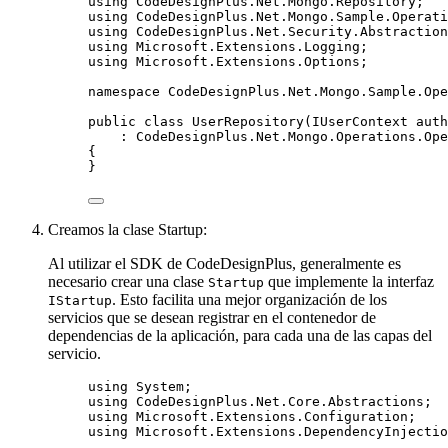
using
CodeDesignPlus
.
Net
.
Mongo
.
Repository
;
using
CodeDesignPlus
.
Net
.
Mongo
.
Sample
.
Operati
using
CodeDesignPlus
.
Net
.
Security
.
Abstraction
using
Microsoft
.
Extensions
.
Logging
;
using
Microsoft
.
Extensions
.
Options
;
namespace
CodeDesignPlus
.
Net
.
Mongo
.
Sample
.
Ope
public
class
UserRepository
(IUserContext auth
: CodeDesignPlus
.
Net
.
Mongo
.
Operations
.
Ope
{
}
Creamos la clase Startup:
Al utilizar el SDK de CodeDesignPlus, generalmente es
necesario crear una clase
que implemente la interfaz
Startup
. Esto facilita una mejor organización de los
IStartup
servicios que se desean registrar en el contenedor de
dependencias de la aplicación, para cada una de las capas del
servicio.
using
System
;
using
CodeDesignPlus
.
Net
.
Core
.
Abstractions
;
using
Microsoft
.
Extensions
.
Configuration
;
using
Microsoft
.
Extensions
.
DependencyInjectio