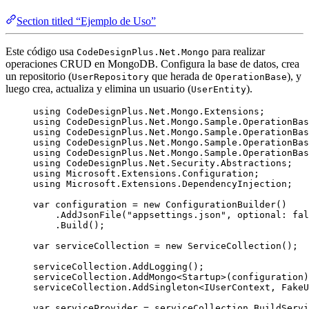
Section titled “Ejemplo de Uso”
Este código usa
para realizar
CodeDesignPlus.Net.Mongo
operaciones CRUD en MongoDB. Configura la base de datos, crea
un repositorio (
que herada de
), y
UserRepository
OperationBase
luego crea, actualiza y elimina un usuario (
).
UserEntity
using
CodeDesignPlus
.
Net
.
Mongo
.
Extensions
;
using
CodeDesignPlus
.
Net
.
Mongo
.
Sample
.
OperationBas
using
CodeDesignPlus
.
Net
.
Mongo
.
Sample
.
OperationBas
using
CodeDesignPlus
.
Net
.
Mongo
.
Sample
.
OperationBas
using
CodeDesignPlus
.
Net
.
Mongo
.
Sample
.
OperationBas
using
CodeDesignPlus
.
Net
.
Security
.
Abstractions
;
using
Microsoft
.
Extensions
.
Configuration
;
using
Microsoft
.
Extensions
.
DependencyInjection
;
var
 configuration 
=
new
 ConfigurationBuilder()
.
AddJsonFile
(
"
appsettings.json
"
, optional: 
fal
.
Build
();
var
 serviceCollection 
=
new
 ServiceCollection();
serviceCollection
.
AddLogging
();
serviceCollection
.
AddMongo
<Startup>(configuration)
serviceCollection
.
AddSingleton
<IUserContext, FakeU
var
 serviceProvider 
=
serviceCollection
.
BuildServi