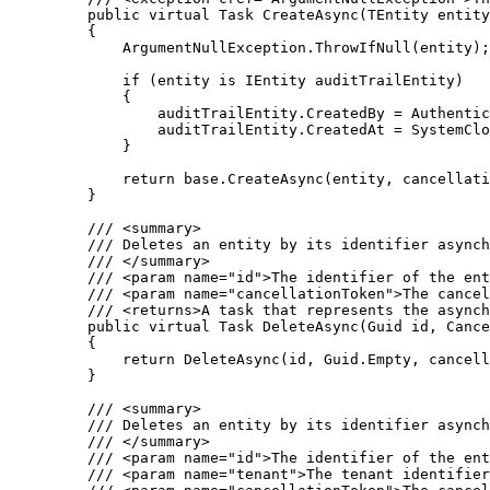
public
virtual
 Task 
CreateAsync
(TEntity entity
{
ArgumentNullException
.
ThrowIfNull
(entity);
if
 (entity 
is
 IEntity auditTrailEntity)
{
auditTrailEntity
.
CreatedBy
=
Authentic
auditTrailEntity
.
CreatedAt
=
SystemClo
}
return
base
.
CreateAsync
(entity, cancellati
}
/// 
<
summary
>
/// Deletes an entity by its identifier asynch
/// 
</
summary
>
/// 
<
param
name
=
"
id
"
>
The identifier of the ent
/// 
<
param
name
=
"
cancellationToken
"
>
The cancel
/// 
<
returns
>
A task that represents the asynch
public
virtual
 Task 
DeleteAsync
(Guid id, Cance
{
return
DeleteAsync
(id, 
Guid
.
Empty
, cancell
}
/// 
<
summary
>
/// Deletes an entity by its identifier asynch
/// 
</
summary
>
/// 
<
param
name
=
"
id
"
>
The identifier of the ent
/// 
<
param
name
=
"
tenant
"
>
The tenant identifier