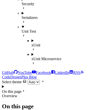
Security
Serializers
Unit Test
xUnit
xUnit Microservice
GitHub
YouTube
Facebook
LinkedIn
RSS
CodeDesignPlus Blog
Select theme
On this page
Overview
On this page