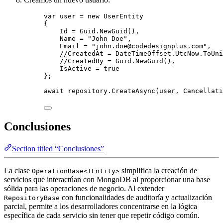
var
 user 
=
new
 UserEntity
{
Id 
=
Guid
.
NewGuid
(),
Name 
=
"
John Doe
"
,
Email 
=
"
john.doe@codedesignplus.com
"
,
//CreatedAt = DateTimeOffset.UtcNow.ToUni
//CreatedBy = Guid.NewGuid(),            
IsActive 
=
true
};
await
repository
.
CreateAsync
(user, 
Cancellati
Conclusiones
Section titled “Conclusiones”
La clase
simplifica la creación de
OperationBase<TEntity>
servicios que interactúan con MongoDB al proporcionar una base
sólida para las operaciones de negocio. Al extender
con funcionalidades de auditoría y actualización
RepositoryBase
parcial, permite a los desarrolladores concentrarse en la lógica
específica de cada servicio sin tener que repetir código común.