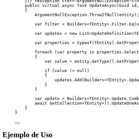
/// 
<
exception
cref
=
"
ArgumentNullException
"
>
Th
public
virtual
async
 Task 
UpdateAsync
(Guid id,
{
ArgumentNullException
.
ThrowIfNull
(entity);
var
 filter 
=
Builders
<TEntity>
.
Filter
.
Eq
(x
var
 updates 
=
new
 List<UpdateDefinition<TE
var
 properties 
=
typeof
(TEntity)
.
GetProper
foreach
 (
var
 property 
in
properties
.
Select
{
var
 value 
=
entity
.
GetType
()
.
GetProper
if
 (
value
!=
null
)
{
updates
.
Add
(
Builders
<TEntity>
.
Upda
}
}
var
 update 
=
Builders
<TEntity>
.
Update
.
Comb
await
GetCollection
<TEntity>()
.
UpdateOneAs
}
}
Ejemplo de Uso