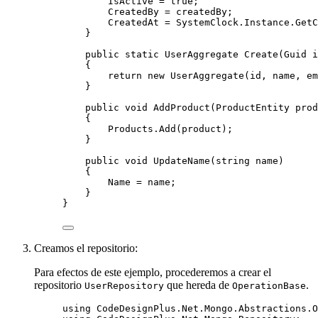
IsActive 
=
true
;
CreatedBy 
=
 createdBy;
CreatedAt 
=
SystemClock
.
Instance
.
GetC
}
public
static
 UserAggregate 
Create
(Guid i
{
return
new
 UserAggregate(id, name, em
}
public
void
AddProduct
(ProductEntity prod
{
Products
.
Add
(product);
}
public
void
UpdateName
(
string
 name)
{
Name 
=
 name;
}
}
Creamos el repositorio:
Para efectos de este ejemplo, procederemos a crear el
repositorio
que hereda de
.
UserRepository
OperationBase
using
CodeDesignPlus
.
Net
.
Mongo
.
Abstractions
.
O