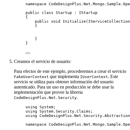
namespace
CodeDesignPlus
.
Net
.
Mongo
.
Sample
.
Ope
public
class
Startup
 : IStartup
{
public
void
Initialize
(IServiceCollection
{
}
}
Creamos el servicio de usuario:
Para efectos de este ejemplo, procederemos a crear el servicio
que implementa
. Este
FakeUserContext
IUserContext
servicio se utiliza para obtener información del usuario
autenticado. Para un uso en producción se debe usar la
implementación que provee la libreria
.
CodeDesignPlus.Net.Security
using
System
;
using
System
.
Security
.
Claims
;
using
CodeDesignPlus
.
Net
.
Security
.
Abstraction
namespace
CodeDesignPlus
.
Net
.
Mongo
.
Sample
.
Ope