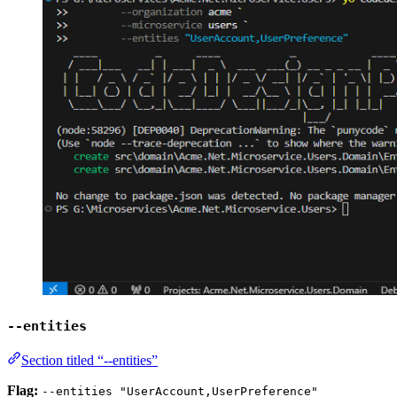
--entities
Section titled “--entities”
Flag:
--entities "UserAccount,UserPreference"