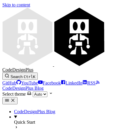
Skip to content
CodeDesignPlus
Search
Ctrl
K
GitHub
YouTube
Facebook
LinkedIn
RSS
CodeDesignPlus Blog
Select theme
CodeDesignPlus Blog
Quick Start