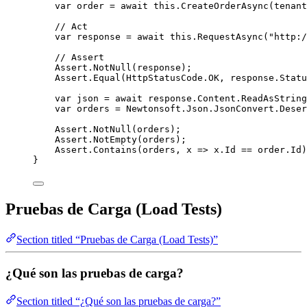
var
 order 
=
await
this
.
CreateOrderAsync
(tenant
// Act
var
 response 
=
await
this
.
RequestAsync
(
"
http:/
// Assert
Assert
.
NotNull
(response);
Assert
.
Equal
(
HttpStatusCode
.
OK
, 
response
.
Statu
var
 json 
=
await
response
.
Content
.
ReadAsString
var
 orders 
=
Newtonsoft
.
Json
.
JsonConvert
.
Deser
Assert
.
NotNull
(orders);
Assert
.
NotEmpty
(orders);
Assert
.
Contains
(orders, x 
=>
x
.
Id
==
order
.
Id
)
}
Pruebas de Carga (Load Tests)
Section titled “Pruebas de Carga (Load Tests)”
¿Qué son las pruebas de carga?
Section titled “¿Qué son las pruebas de carga?”