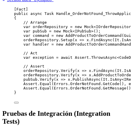
[Fact]
public
async
 Task 
Handle_OrderNotFound_ThrowApplic
{
// Arrange
var
 orderRepository 
=
new
 Mock<IOrderRepositor
var
 pubSub 
=
new
 Mock<IPubSub>();
var
 command 
=
new
 AddProductToOrderCommand(
Gui
orderRepository
.
Setup
(x 
=>
x
.
FindAsync
(
It
.
IsAn
var
 handler 
=
new
 AddProductToOrderCommandHand
// Act
var
 exception 
=
await
Assert
.
ThrowsAsync
<CodeD
// Assert
orderRepository
.
Verify
(x 
=>
x
.
FindAsync
(
It
.
IsA
orderRepository
.
Verify
(x 
=>
x
.
AddProductToOrde
pubSub
.
Verify
(x 
=>
x
.
PublishAsync
(
It
.
IsAny
<IRe
Assert
.
Equal
(
Errors
.
OrderNotFound
.
GetCode
(), 
e
Assert
.
Equal
(
Errors
.
OrderNotFound
.
GetMessage
()
}
Pruebas de Integración (Integration
Tests)