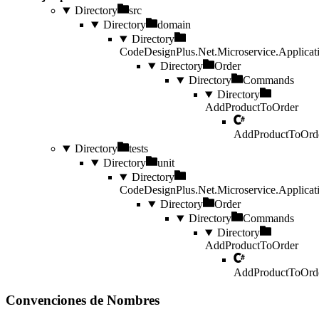
Directory
src
Directory
domain
Directory
CodeDesignPlus.Net.Microservice.Applicat
Directory
Order
Directory
Commands
Directory
AddProductToOrder
AddProductToOrd
Directory
tests
Directory
unit
Directory
CodeDesignPlus.Net.Microservice.Applicati
Directory
Order
Directory
Commands
Directory
AddProductToOrder
AddProductToOrd
Convenciones de Nombres