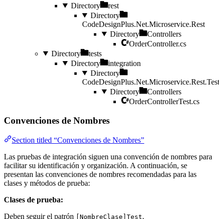
Directory
rest
Directory
CodeDesignPlus.Net.Microservice.Rest
Directory
Controllers
OrderController.cs
Directory
tests
Directory
integration
Directory
CodeDesignPlus.Net.Microservice.Rest.Tes
Directory
Controllers
OrderControllerTest.cs
Convenciones de Nombres
Section titled “Convenciones de Nombres”
Las pruebas de integración siguen una convención de nombres para
facilitar su identificación y organización. A continuación, se
presentan las convenciones de nombres recomendadas para las
clases y métodos de prueba:
Clases de prueba:
Deben seguir el patrón
.
[NombreClase]Test