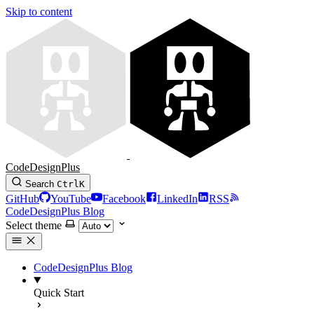
Skip to content
CodeDesignPlus
Search
Ctrl
K
GitHub
YouTube
Facebook
LinkedIn
RSS
CodeDesignPlus Blog
Select theme
CodeDesignPlus Blog
Quick Start