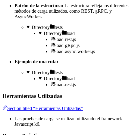
Patrón de la estructura:
La estructura refleja los diferentes
métodos de carga utilizados, como REST, gRPC, y
AsyncWorker.
Directory
tests
Directory
load
load-rest.js
load-gRpc.js
load-async-worker.js
Ejemplo de una ruta:
Directory
tests
Directory
load
load-rest.js
Herramientas Utilizadas
Section titled “Herramientas Utilizadas”
Las pruebas de carga se realizan utilizando el framework
Javascript k6.