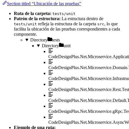
Section titled “Ubicación de las pruebas”
Ruta de la carpeta:
tests/unit
Patrón de la estructura:
La estructura dentro de
refleja la estructura de la carpeta
, lo que
tests/unit
src
facilita la ubicación de las pruebas correspondientes a cada
componente.
Directory
tests
Directory
unit
CodeDesignPlus.Net.Microservice.Applicati
CodeDesignPlus.Net.Microservice.Domain.
CodeDesignPlus.Net.Microservice.Infrastruc
CodeDesignPlus.Net.Microservice.Rest.Tes
CodeDesignPlus.Net.Microservice.Default.T
CodeDesignPlus.Net.Microservice.gRpc.Tes
CodeDesignPlus.Net.Microservice.AsyncWo
Ejemplo de una ruta: