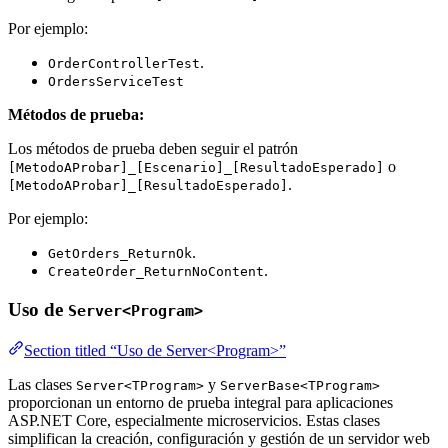
Por ejemplo:
.
OrderControllerTest
OrdersServiceTest
Métodos de prueba:
Los métodos de prueba deben seguir el patrón
o
[MetodoAProbar]_[Escenario]_[ResultadoEsperado]
.
[MetodoAProbar]_[ResultadoEsperado]
Por ejemplo:
.
GetOrders_ReturnOk
.
CreateOrder_ReturnNoContent
Uso de
Server<Program>
Section titled “Uso de Server<Program>”
Las clases
y
Server<TProgram>
ServerBase<TProgram>
proporcionan un entorno de prueba integral para aplicaciones
ASP.NET Core, especialmente microservicios. Estas clases
simplifican la creación, configuración y gestión de un servidor web